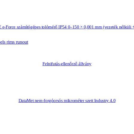
-Force számítógépes tolómérő IP54 0–150 × 0,001 mm (vezeték nélküli
Felnifutás-ellenőrző állvány
DataMet nem-forgóorsós mikrométer szett Industry 4.0