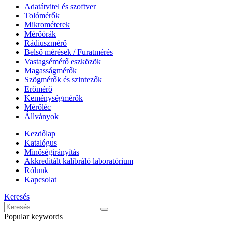
Adatátvitel és szoftver
Tolómérők
Mikrométerek
Mérőórák
Rádiuszmérő
Belső mérések / Furatmérés
Vastagsémérő eszközök
Magasságmérők
Szögmérők és szintezők
Erőmérő
Keménységmérők
Mérőléc
Állványok
Kezdőlap
Katalógus
Minőségirányítás
Akkreditált kalibráló laboratórium
Rólunk
Kapcsolat
Keresés
Popular keywords