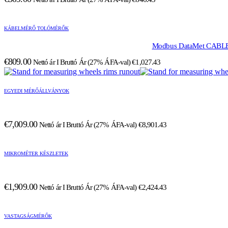
KÁBELMÉRŐ TOLÓMÉRŐK
Modbus DataMet CABLE e
€
809.00
Nettó ár I Bruttó Ár (27% ÁFA-val)
€
1,027.43
EGYEDI MÉRŐÁLLVÁNYOK
€
7,009.00
Nettó ár I Bruttó Ár (27% ÁFA-val)
€
8,901.43
MIKROMÉTER KÉSZLETEK
€
1,909.00
Nettó ár I Bruttó Ár (27% ÁFA-val)
€
2,424.43
VASTAGSÁGMÉRŐK