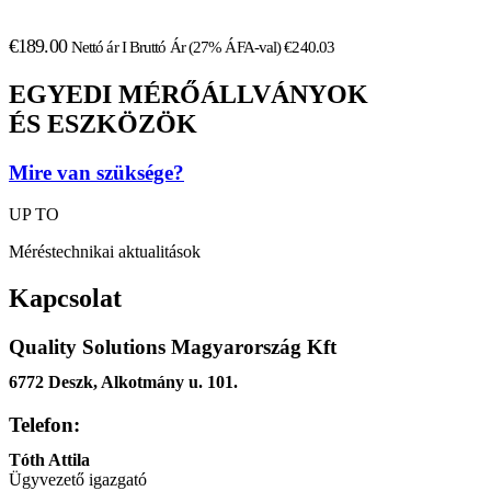
€
189.00
Nettó ár I Bruttó Ár (27% ÁFA-val)
€
240.03
EGYEDI MÉRŐÁLLVÁNYOK
ÉS ESZKÖZÖK
Mire van szüksége?
UP TO
Méréstechnikai aktualitások
Kapcsolat
Quality Solutions Magyarország Kft
6772 Deszk, Alkotmány u. 101.
Telefon:
Tóth Attila
Ügyvezető igazgató