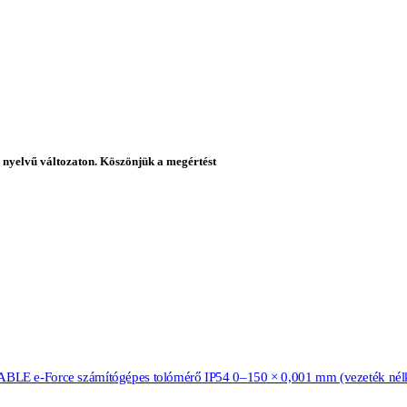
nyelvű változaton. Köszönjük a megértést
BLE e-Force számítógépes tolómérő IP54 0–150 × 0,001 mm (vezeték nél