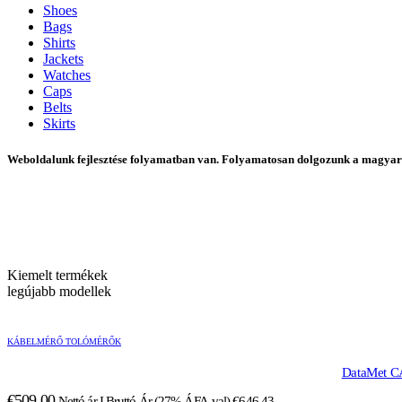
Shoes
Bags
Shirts
Jackets
Watches
Caps
Belts
Skirts
Weboldalunk fejlesztése folyamatban van. Folyamatosan dolgozunk a magyar 
Kiemelt termékek
legújabb modellek
KÁBELMÉRŐ TOLÓMÉRŐK
DataMet CA
€
509.00
Nettó ár I Bruttó Ár (27% ÁFA-val)
€
646.43