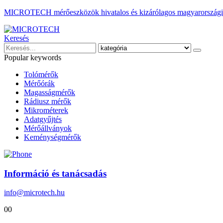
MICROTECH mérőeszközök hivatalos és kizárólagos magyarországi 
Keresés
Popular keywords
Tolómérők
Mérőórák
Magasságmérők
Rádiusz mérők
Mikrométerek
Adatgyűjtés
Mérőállványok
Keménységmérők
Információ és tanácsadás
info@microtech.hu
0
0