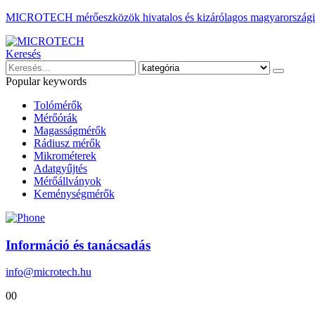
MICROTECH mérőeszközök hivatalos és kizárólagos magyarországi 
Keresés
Popular keywords
Tolómérők
Mérőórák
Magasságmérők
Rádiusz mérők
Mikrométerek
Adatgyűjtés
Mérőállványok
Keménységmérők
Információ és tanácsadás
info@microtech.hu
0
0