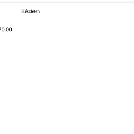
Készleten
270.00
KOSÁRBA TESZEM