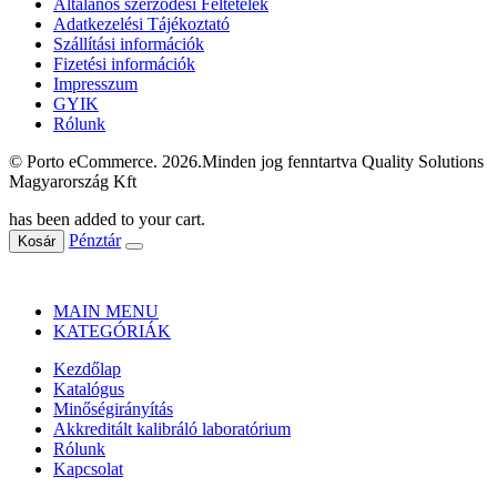
Általános szerződési Feltételek
Adatkezelési Tájékoztató
Szállítási információk
Fizetési információk
Impresszum
GYIK
Rólunk
© Porto eCommerce. 2026.Minden jog fenntartva Quality Solutions
Magyarország Kft
has been added to your cart.
Pénztár
Kosár
MAIN MENU
KATEGÓRIÁK
Kezdőlap
Katalógus
Minőségirányítás
Akkreditált kalibráló laboratórium
Rólunk
Kapcsolat