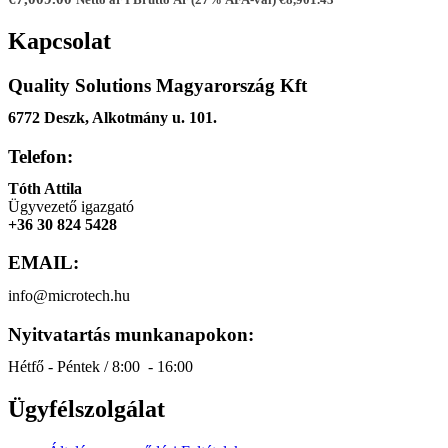
Nettó ár I Bruttó Ár (27% ÁFA-val)
€
8,901.43
Kapcsolat
Quality Solutions Magyarország Kft
6772 Deszk, Alkotmány u. 101.
Telefon:
Tóth Attila
Ügyvezető igazgató
+36 30 824 5428
EMAIL:
info@microtech.hu
Nyitvatartás munkanapokon:
Hétfő - Péntek / 8:00 - 16:00
Ügyfélszolgálat