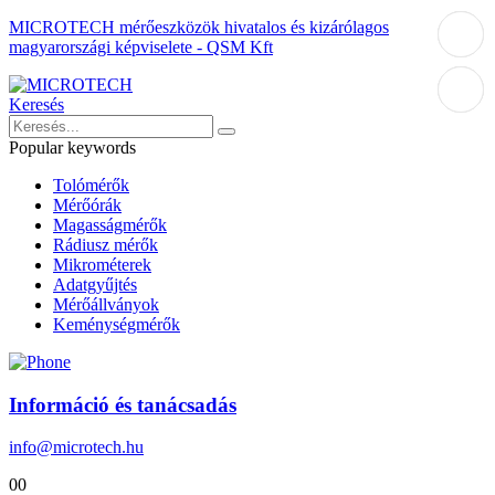
MICROTECH mérőeszközök hivatalos és kizárólagos
magyarországi képviselete - QSM Kft
Keresés
Popular keywords
Tolómérők
Mérőórák
Magasságmérők
Rádiusz mérők
Mikrométerek
Adatgyűjtés
Mérőállványok
Keménységmérők
Információ és tanácsadás
info@microtech.hu
0
0