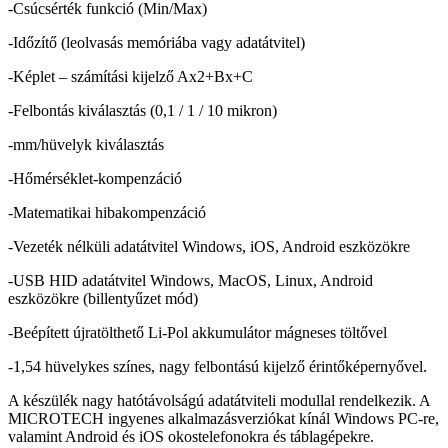
-Csúcsérték funkció (Min/Max)
-Időzítő (leolvasás memóriába vagy adatátvitel)
-Képlet – számítási kijelző Ax2+Bx+C
-Felbontás kiválasztás (0,1 / 1 / 10 mikron)
-mm/hüvelyk kiválasztás
-Hőmérséklet-kompenzáció
-Matematikai hibakompenzáció
-Vezeték nélküli adatátvitel Windows, iOS, Android eszközökre
-USB HID adatátvitel Windows, MacOS, Linux, Android
eszközökre (billentyűzet mód)
-Beépített újratölthető Li-Pol akkumulátor mágneses töltővel
-1,54 hüvelykes színes, nagy felbontású kijelző érintőképernyővel.
A készülék nagy hatótávolságú adatátviteli modullal rendelkezik. A
MICROTECH ingyenes alkalmazásverziókat kínál Windows PC-re,
valamint Android és iOS okostelefonokra és táblagépekre.