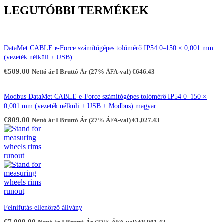
LEGUTÓBBI TERMÉKEK
DataMet CABLE e-Force számítógépes tolómérő IP54 0–150 × 0,001 mm
(vezeték nélküli + USB)
€
509.00
Nettó ár I Bruttó Ár (27% ÁFA-val)
€
646.43
Modbus DataMet CABLE e-Force számítógépes tolómérő IP54 0–150 ×
0,001 mm (vezeték nélküli + USB + Modbus) magyar
€
809.00
Nettó ár I Bruttó Ár (27% ÁFA-val)
€
1,027.43
Felnifutás-ellenőrző állvány
€
7,009.00