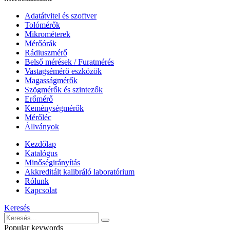
Adatátvitel és szoftver
Tolómérők
Mikrométerek
Mérőórák
Rádiuszmérő
Belső mérések / Furatmérés
Vastagsémérő eszközök
Magasságmérők
Szögmérők és szintezők
Erőmérő
Keménységmérők
Mérőléc
Állványok
Kezdőlap
Katalógus
Minőségirányítás
Akkreditált kalibráló laboratórium
Rólunk
Kapcsolat
Keresés
Popular keywords