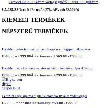
DataMet DISK D=30mm Vastagságmérő 0-50x0.0001(800mm)
€
2,200.00
Nettó ár I Bruttó Ár (27% ÁFA-val)
€
2,794.00
KIEMELT TERMÉKEK
NÉPSZERŰ TERMÉKEK
DataMet Kettős tartományú nem forgó számítógépes mikrométer
€
569.00
–
€
999.00
Ártartomány: €569.00 - €999.00
DataMet E-ink Bi-Force vezeték nélküli tolómérő az Ipar 4.0-hoz
€
299.00
–
€
399.00
Ártartomány: €299.00 - €399.00
CertiMet nagy kijelzős digitális tolómérő IP54-es védettséggel
€
53.00
–
€
227.00
Ártartomány: €53.00 - €227.00