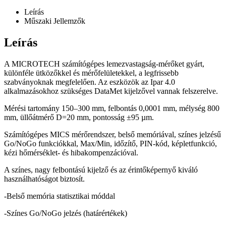
Leírás
Műszaki Jellemzők
Leírás
A MICROTECH számítógépes lemezvastagság-mérőket gyárt,
különféle ütközőkkel és mérőfelületekkel, a legfrissebb
szabványoknak megfelelően. Az eszközök az Ipar 4.0
alkalmazásokhoz szükséges DataMet kijelzővel vannak felszerelve.
Mérési tartomány 150–300 mm, felbontás 0,0001 mm, mélység 800
mm, üllőátmérő D=20 mm, pontosság ±95 µm.
Számítógépes MICS mérőrendszer, belső memóriával, színes jelzésű
Go/NoGo funkciókkal, Max/Min, időzítő, PIN-kód, képletfunkció,
kézi hőmérséklet- és hibakompenzációval.
A színes, nagy felbontású kijelző és az érintőképernyő kiváló
használhatóságot biztosít.
-Belső memória statisztikai móddal
-Színes Go/NoGo jelzés (határértékek)