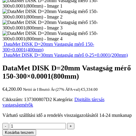
DataMet DISK D=20mm Vastagság mérő 150-
300×0.0001(400mm)
DataMet DISK D=30mm Vastagság mérő 0-25×0.0001(200mm)
DataMet DISK D=20mm Vastagság mérő
150-300×0.0001(800mm)
€
4,200.00
Nettó ár I Bruttó Ár (27% ÁFA-val)
€
5,334.00
Cikkszám:
137300807D2
Kategória:
Digitális tárcsás
vastagságmérők
Várható szállítási idő a rendelés visszaigazolásától 14-24 munkanap
-
+
Kosárba teszem