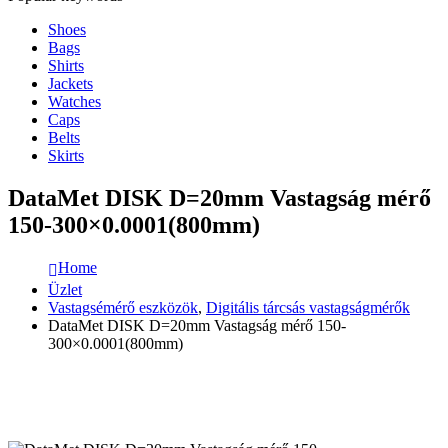
Shoes
Bags
Shirts
Jackets
Watches
Caps
Belts
Skirts
DataMet DISK D=20mm Vastagság mérő
150-300×0.0001(800mm)
Home
Üzlet
Vastagsémérő eszközök
,
Digitális tárcsás vastagságmérők
DataMet DISK D=20mm Vastagság mérő 150-
300×0.0001(800mm)