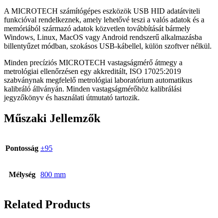
A MICROTECH számítógépes eszközök USB HID adatátviteli
funkcióval rendelkeznek, amely lehetővé teszi a valós adatok és a
memóriából származó adatok közvetlen továbbítását bármely
Windows, Linux, MacOS vagy Android rendszerű alkalmazásba
billentyűzet módban, szokásos USB-kábellel, külön szoftver nélkül.
Minden precíziós MICROTECH vastagságmérő átmegy a
metrológiai ellenőrzésen egy akkreditált, ISO 17025:2019
szabványnak megfelelő metrológiai laboratórium automatikus
kalibráló állványán. Minden vastagságmérőhöz kalibrálási
jegyzőkönyv és használati útmutató tartozik.
Műszaki Jellemzők
Pontosság
±95
Mélység
800 mm
Related Products