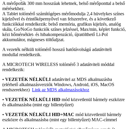
A mérőpofák 300 mm hosszúak lehetnek, belső mérőponttal a belső
mérésekhez.
A Tablet tolómérő számítógépes mérőmodulja 2,4 hüvelykes színes
kijelzővel és érintőképernyővel van felszerelve, és a következő
funkciókkal rendelkezik: belső memória, grafikus kijelzés, analóg
skála, Go/NoGo funkciók színes jelzéssel, Max/min, képlet funkció,
kézi hőmérséklet- és hibakompenzáció, újratölthető Li-Pol
akkumulátor, mágneses töltőaljzat.
A vezeték nélküli tolómérő hosszú hatótávolságú adatátviteli
modullal rendelkezik.
A MICROTECH WIRELESS tolómérő 3 adatátviteli móddal
rendelkezik:
•
VEZETÉK NÉLKÜLI
adatátvitel az MDS alkalmazásba
(elérhető alkalmazásverziók Windows, Android, iOS, MacOS
rendszerekhez)
Link az MDS alkalmazásokhoz
•
VEZETÉK NÉLKÜLI HID
mód közvetlenül bármely eszközre
és alkalmazásba (mint egy billentyűzet)
•
VEZETÉK NÉLKÜLI HID+MAC
mód közvetlenül bármely
eszközre és alkalmazásba (mint egy billentyűzet) MAC-címmel