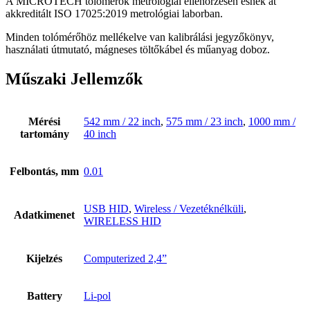
A MICROTECH tolómérők metrológiai ellenőrzésen esnek át
akkreditált ISO 17025:2019 metrológiai laborban.
Minden tolómérőhöz mellékelve van kalibrálási jegyzőkönyv,
használati útmutató, mágneses töltőkábel és műanyag doboz.
Műszaki Jellemzők
Mérési
542 mm / 22 inch
,
575 mm / 23 inch
,
1000 mm /
tartomány
40 inch
Felbontás, mm
0.01
USB HID
,
Wireless / Vezetéknélküli
,
Adatkimenet
WIRELESS HID
Kijelzés
Computerized 2,4”
Battery
Li-pol