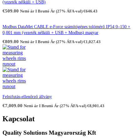
(vezeték nélküli + USB)
€
509.00
Nettó ár I Bruttó Ár (27% ÁFA-val)
€
646.43
Modbus DataMet CABLE e-Force számítógépes tolómérő IP54 0–150 ×
0,001 mm (vezeték nélküli + USB + Modbus) magyar
€
809.00
Nettó ár I Bruttó Ár (27% ÁFA-val)
€
1,027.43
Felnifutás-ellenőrző állvány
€
7,009.00
Nettó ár I Bruttó Ár (27% ÁFA-val)
€
8,901.43
Kapcsolat
Quality Solutions Magyarország Kft