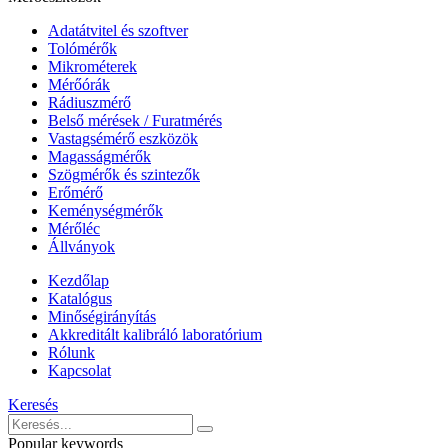
Adatátvitel és szoftver
Tolómérők
Mikrométerek
Mérőórák
Rádiuszmérő
Belső mérések / Furatmérés
Vastagsémérő eszközök
Magasságmérők
Szögmérők és szintezők
Erőmérő
Keménységmérők
Mérőléc
Állványok
Kezdőlap
Katalógus
Minőségirányítás
Akkreditált kalibráló laboratórium
Rólunk
Kapcsolat
Keresés
Popular keywords