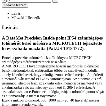
-
+
Kosárba teszem
Leírás
Műszaki Jellemzők
Leírás
A DataMet Precision Inside point IP54 számítógépes
tolómérőt belső mérésre a MICROTECH fejlesztette
ki és szabadalmaztatta (Pat.US 10184772).
Ennek a precíziós tolómérőnek a fő előnye a MICROTECH
számítógépes mérőrendszerének használata.
A MICROTECH továbbfejlesztette hosszú mérőpofás tolómérőit
belső mérőpontokkal, elektronikus többerős szabályozó modullal,
amely lehetővé teszi, hogy mindig azonos erővel mérjen. A mérőerő
a menüből választható ki 1-20N tartományban. Az automatikus erő
üzemmód lehetővé teszi az aktuális érték memóriába mentését vagy
alkalmazásba való átvitelét egy adott erő (1-20N) elérésekor. A
szabadalmaztatott e-Force technológia javítja a tolómérő pontosságát
és automatizálja a mérési folyamatot.
Ezek a mikron tolómérők 500, 1000 mm (20, 40 hüvelyk) mérési
tartománnyal rendelkeznek.