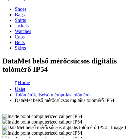
Shoes
Bags
Shirts
Jackets
Watches
Caps
Belts
Skirts
DataMet belső mérőcsúcsos digitális
tolómérő IP54
Home
Üzlet
Tolómérők
,
Belső mérőpofás tolómérő
DataMet belső mérőcsúcsos digitális tolómérő IP54