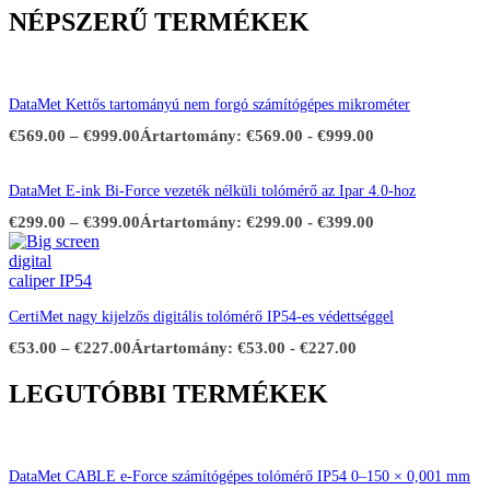
NÉPSZERŰ TERMÉKEK
DataMet Kettős tartományú nem forgó számítógépes mikrométer
€
569.00
–
€
999.00
Ártartomány: €569.00 - €999.00
DataMet E-ink Bi-Force vezeték nélküli tolómérő az Ipar 4.0-hoz
€
299.00
–
€
399.00
Ártartomány: €299.00 - €399.00
CertiMet nagy kijelzős digitális tolómérő IP54-es védettséggel
€
53.00
–
€
227.00
Ártartomány: €53.00 - €227.00
LEGUTÓBBI TERMÉKEK
DataMet CABLE e-Force számítógépes tolómérő IP54 0–150 × 0,001 mm