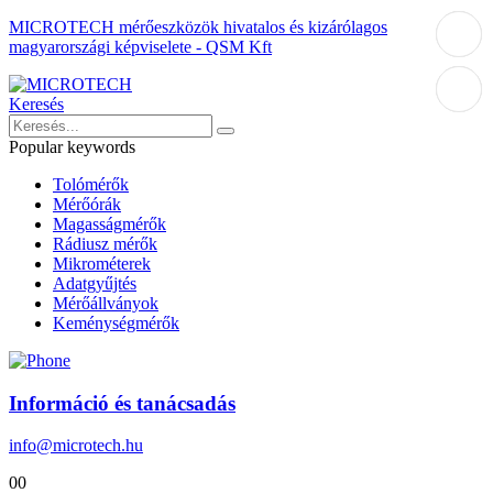
MICROTECH mérőeszközök hivatalos és kizárólagos
magyarországi képviselete - QSM Kft
Keresés
Popular keywords
Tolómérők
Mérőórák
Magasságmérők
Rádiusz mérők
Mikrométerek
Adatgyűjtés
Mérőállványok
Keménységmérők
Információ és tanácsadás
info@microtech.hu
0
0