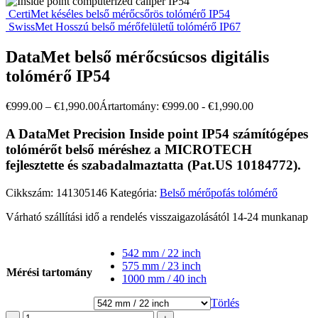
CertiMet késéles belső mérőcsőrös tolómérő IP54
SwissMet Hosszú belső mérőfelületű tolómérő IP67
DataMet belső mérőcsúcsos digitális
tolómérő IP54
€
999.00
–
€
1,990.00
Ártartomány: €999.00 - €1,990.00
A DataMet Precision Inside point IP54 számítógépes
tolómérőt belső méréshez a MICROTECH
fejlesztette és szabadalmaztatta (Pat.US 10184772).
Cikkszám:
141305146
Kategória:
Belső mérőpofás tolómérő
Várható szállítási idő a rendelés visszaigazolásától 14-24 munkanap
542 mm / 22 inch
575 mm / 23 inch
Mérési tartomány
1000 mm / 40 inch
Törlés