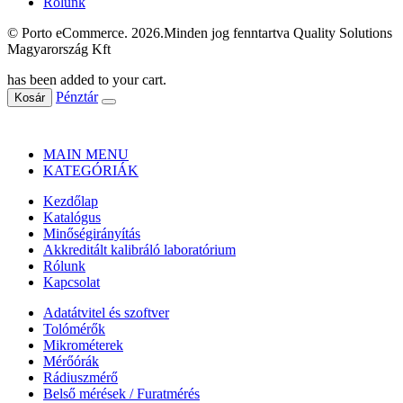
Rólunk
© Porto eCommerce. 2026.Minden jog fenntartva Quality Solutions
Magyarország Kft
has been added to your cart.
Pénztár
Kosár
MAIN MENU
KATEGÓRIÁK
Kezdőlap
Katalógus
Minőségirányítás
Akkreditált kalibráló laboratórium
Rólunk
Kapcsolat
Adatátvitel és szoftver
Tolómérők
Mikrométerek
Mérőórák
Rádiuszmérő
Belső mérések / Furatmérés