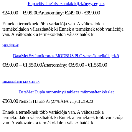
Kapacitív lineáris szondák kijelzőegységhez
€
249.00
–
€
999.00
Ártartomány: €249.00 - €999.00
Ennek a terméknek több variációja van. A változatok a
termékoldalon választhatók ki
Ennek a terméknek több variációja
van. A változatok a termékoldalon választhatók ki
MÉRŐÓRÁK
DataMet Szubmikronos MODBUS PLC vezeték nélküli jelző
€
699.00
–
€
1,550.00
Ártartomány: €699.00 - €1,550.00
MIKROMÉTER KÉSZLETEK
DataMet Dupla tartományú tabletta mikrométer készlet
€
960.00
Nettó ár I Bruttó Ár (27% ÁFA-val)
€
1,219.20
Ennek a terméknek több variációja van. A változatok a
termékoldalon választhatók ki
Ennek a terméknek több variációja
van. A változatok a termékoldalon választhatók ki