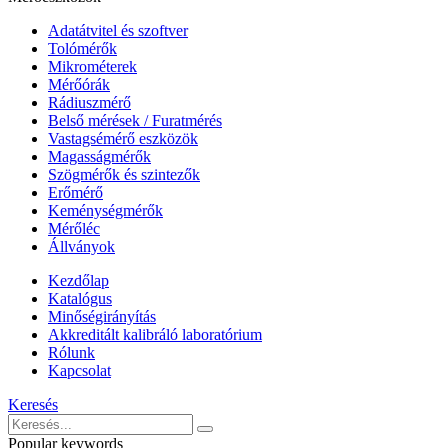
Adatátvitel és szoftver
Tolómérők
Mikrométerek
Mérőórák
Rádiuszmérő
Belső mérések / Furatmérés
Vastagsémérő eszközök
Magasságmérők
Szögmérők és szintezők
Erőmérő
Keménységmérők
Mérőléc
Állványok
Kezdőlap
Katalógus
Minőségirányítás
Akkreditált kalibráló laboratórium
Rólunk
Kapcsolat
Keresés
Popular keywords