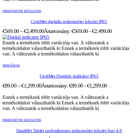
MIKROMÉTER KÉSZLETEK
CertiMet digitális mikrométer készlet IP65
€
569.00
–
€
2,499.00
Ártartomány: €569.00 - €2,499.00
Ennek a terméknek több variációja van. A változatok a
termékoldalon választhatók ki
Ennek a terméknek több variációja
van. A változatok a termékoldalon választhatók ki
MÉRŐÓRÁK
CertiMet Digitális indikátor IP65
€
89.00
–
€
1,299.00
Ártartomány: €89.00 - €1,299.00
Ennek a terméknek több variációja van. A változatok a
termékoldalon választhatók ki
Ennek a terméknek több variációja
van. A változatok a termékoldalon választhatók ki
MIKROMÉTER KÉSZLETEK
DataMet Tablet szubmikronos mikrométer készlet Ipar 4.0