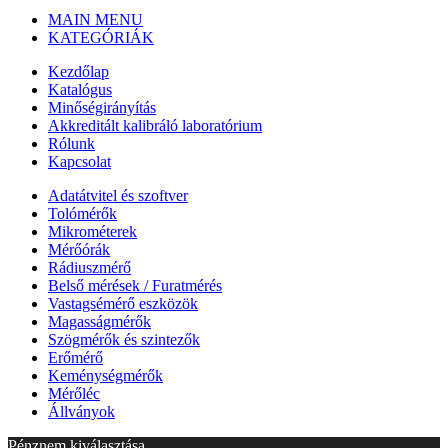
MAIN MENU
KATEGÓRIÁK
Kezdőlap
Katalógus
Minőségirányítás
Akkreditált kalibráló laboratórium
Rólunk
Kapcsolat
Adatátvitel és szoftver
Tolómérők
Mikrométerek
Mérőórák
Rádiuszmérő
Belső mérések / Furatmérés
Vastagsémérő eszközök
Magasságmérők
Szögmérők és szintezők
Erőmérő
Keménységmérők
Mérőléc
Állványok
Pénznem kiválasztása