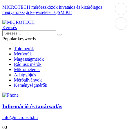
MICROTECH mérőeszközök hivatalos és kizárólagos
magyarországi képviselete - QSM Kft
Keresés
Popular keywords
Tolómérők
Mérőórák
Magasságmérők
Rádiusz mérők
Mikrométerek
Adatgyűjtés
Mérőállványok
Keménységmérők
Információ és tanácsadás
info@microtech.hu
0
0