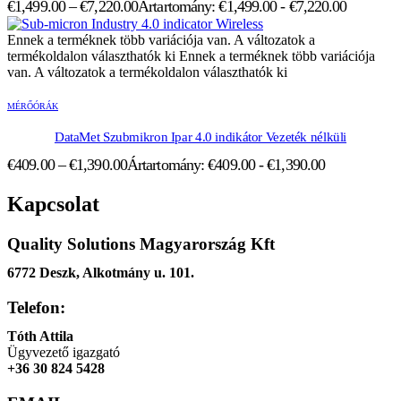
€
1,499.00
–
€
7,220.00
Ártartomány: €1,499.00 - €7,220.00
Ennek a terméknek több variációja van. A változatok a
termékoldalon választhatók ki
Ennek a terméknek több variációja
van. A változatok a termékoldalon választhatók ki
MÉRŐÓRÁK
DataMet Szubmikron Ipar 4.0 indikátor Vezeték nélküli
€
409.00
–
€
1,390.00
Ártartomány: €409.00 - €1,390.00
Kapcsolat
Quality Solutions Magyarország Kft
6772 Deszk, Alkotmány u. 101.
Telefon:
Tóth Attila
Ügyvezető igazgató
+36 30 824 5428