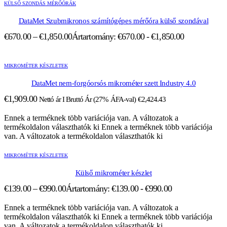
KÜLSŐ SZONDÁS MÉRŐÓRÁK
DataMet Szubmikronos számítógépes mérőóra külső szondával
€
670.00
–
€
1,850.00
Ártartomány: €670.00 - €1,850.00
MIKROMÉTER KÉSZLETEK
DataMet nem-forgóorsós mikrométer szett Industry 4.0
€
1,909.00
Nettó ár I Bruttó Ár (27% ÁFA-val)
€
2,424.43
Ennek a terméknek több variációja van. A változatok a
termékoldalon választhatók ki
Ennek a terméknek több variációja
van. A változatok a termékoldalon választhatók ki
MIKROMÉTER KÉSZLETEK
Külső mikrométer készlet
€
139.00
–
€
990.00
Ártartomány: €139.00 - €990.00
Ennek a terméknek több variációja van. A változatok a
termékoldalon választhatók ki
Ennek a terméknek több variációja
van. A változatok a termékoldalon választhatók ki