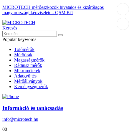
MICROTECH mérőeszközök hivatalos és kizárólagos
magyarországi képviselete - QSM Kft
Keresés
Popular keywords
Tolómérők
Mérőórák
Magasságmérők
Rádiusz mérők
Mikrométerek
Adatgyűjtés
Mérőállványok
Keménységmérők
Információ és tanácsadás
info@microtech.hu
0
0