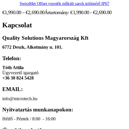
SwissMet Offset vezeték nélküli sarok tolómérő IP67
€
1,990.00
–
€
2,690.00
Ártartomány: €1,990.00 - €2,690.00
Kapcsolat
Quality Solutions Magyarország Kft
6772 Deszk, Alkotmány u. 101.
Telefon:
Tóth Attila
Ügyvezető igazgató
+36 30 824 5428
EMAIL:
info@microtech.hu
Nyitvatartás munkanapokon:
Hétfő - Péntek / 8:00 - 16:00