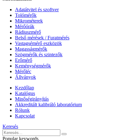
Adatátvitel és szoftver
Tolómérők
Mikrométerek
Mérőórák
Rádiuszmérő
Belső mérések / Furatmérés
Vastagsémérő eszközök
Magasságmérők
Szögmérők és szintezők
Erőmérő
Keménységmérők
Mérőléc
Állványok
Kezdőlap
Katalógus
Minőségirányítás
Akkreditált kalibráló laboratórium
Rólunk
Kapcsolat
Keresés
Popular keywords