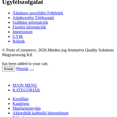
Ügyfélszolgálat
Általános szerződési Feltételek
Adatkezelési Tájékoztató
Szállítási információk
Fizetési információk
Impresszum
GYIK
Rólunk
© Porto eCommerce. 2026.Minden jog fenntartva Quality Solutions
Magyarország Kft
has been added to your cart.
Pénztár
Kosár
MAIN MENU
KATEGÓRIÁK
Kezdőlap
Katalógus
Minőségirányítás
Akkreditált kalibráló laboratórium