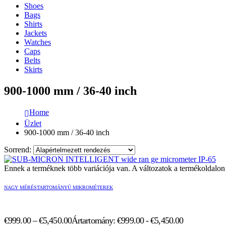
Shoes
Bags
Shirts
Jackets
Watches
Caps
Belts
Skirts
900-1000 mm / 36-40 inch
Home
Üzlet
900-1000 mm / 36-40 inch
Sorrend:
Ennek a terméknek több variációja van. A változatok a termékoldalon 
NAGY MÉRÉSTARTOMÁNYÚ MIKROMÉTEREK
€
999.00
–
€
5,450.00
Ártartomány: €999.00 - €5,450.00