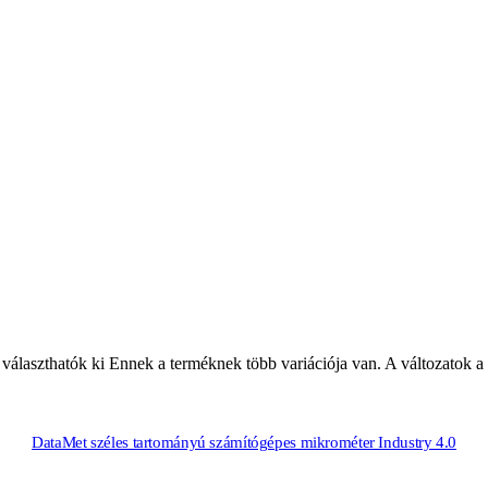
választhatók ki
Ennek a terméknek több variációja van. A változatok a
DataMet széles tartományú számítógépes mikrométer Industry 4.0