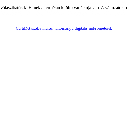
választhatók ki
Ennek a terméknek több variációja van. A változatok a
CertiMet széles mérési tartományú digitális mikrométerek