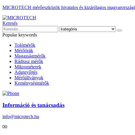
MICROTECH mérőeszközök hivatalos és kizárólagos magyarországi 
Keresés
Popular keywords
Tolómérők
Mérőórák
Magasságmérők
Rádiusz mérők
Mikrométerek
Adatgyűjtés
Mérőállványok
Keménységmérők
Információ és tanácsadás
info@microtech.hu
0
0