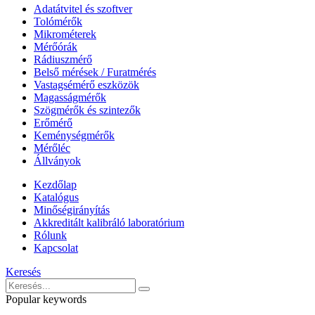
Adatátvitel és szoftver
Tolómérők
Mikrométerek
Mérőórák
Rádiuszmérő
Belső mérések / Furatmérés
Vastagsémérő eszközök
Magasságmérők
Szögmérők és szintezők
Erőmérő
Keménységmérők
Mérőléc
Állványok
Kezdőlap
Katalógus
Minőségirányítás
Akkreditált kalibráló laboratórium
Rólunk
Kapcsolat
Keresés
Popular keywords