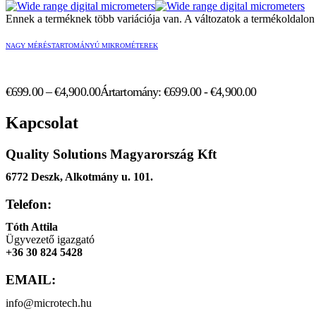
Ennek a terméknek több variációja van. A változatok a termékoldalon 
NAGY MÉRÉSTARTOMÁNYÚ MIKROMÉTEREK
€
699.00
–
€
4,900.00
Ártartomány: €699.00 - €4,900.00
Kapcsolat
Quality Solutions Magyarország Kft
6772 Deszk, Alkotmány u. 101.
Telefon:
Tóth Attila
Ügyvezető igazgató
+36 30 824 5428
EMAIL:
info@microtech.hu