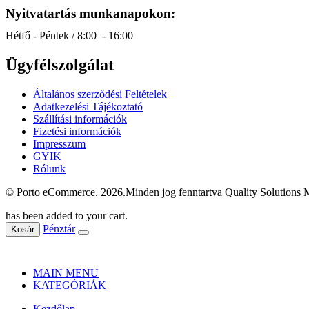
Nyitvatartás munkanapokon:
Hétfő - Péntek / 8:00 - 16:00
Ügyfélszolgálat
Általános szerződési Feltételek
Adatkezelési Tájékoztató
Szállítási információk
Fizetési információk
Impresszum
GYIK
Rólunk
© Porto eCommerce. 2026.Minden jog fenntartva Quality Solutions 
has been added to your cart.
Pénztár
Kosár
MAIN MENU
KATEGÓRIÁK
Kezdőlap