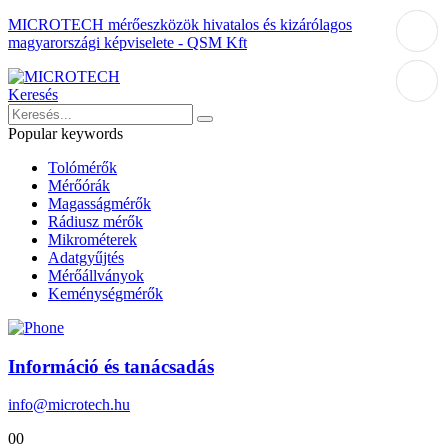
MICROTECH mérőeszközök hivatalos és kizárólagos
magyarországi képviselete - QSM Kft
Keresés
Popular keywords
Tolómérők
Mérőórák
Magasságmérők
Rádiusz mérők
Mikrométerek
Adatgyűjtés
Mérőállványok
Keménységmérők
Információ és tanácsadás
info@microtech.hu
0
0