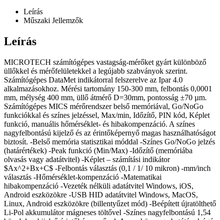
Leírás
Műszaki Jellemzők
Leírás
MICROTECH számítógépes vastagság-mérőket gyárt különböző
üllőkkel és mérőfelületekkel a legújabb szabványok szerint.
Számítógépes DataMet indikátorral felszerelve az Ipar 4.0
alkalmazásokhoz. Mérési tartomány 150-300 mm, felbontás 0,0001
mm, mélység 400 mm, üllő átmérő D=30mm, pontosság ±70 µm.
Számítógépes MICS mérőrendszer belső memóriával, Go/NoGo
funkciókkal és színes jelzéssel, Max/min, Időzítő, PIN kód, Képlet
funkció, manuális hőmérséklet- és hibakompenzáció. A színes
nagyfelbontású kijelző és az érintőképernyő magas használhatóságot
biztosít. -Belső memória statisztikai móddal -Színes Go/NoGo jelzés
(határértékek) -Peak funkció (Min/Max) -Időzítő (memóriába
olvasás vagy adatátvitel) -Képlet – számítási indikátor
$Ax^2+Bx+C$
-Felbontás választás (0,1 / 1/ 10 mikron) -mm/inch
választás -Hőmérséklet-kompenzáció -Matematikai
hibakompenzáció -Vezeték nélküli adatátvitel Windows, iOS,
Android eszközökre -USB HID adatátvitel Windows, MacOS,
Linux, Android eszközökre (billentyűzet mód) -Beépített újratölthető
Li-Pol akkumulátor mágneses töltővel -Színes nagyfelbontású 1,54