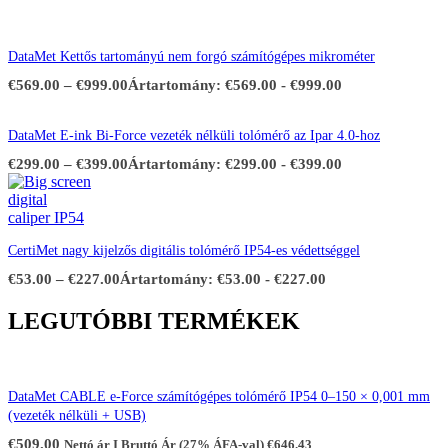
DataMet Kettős tartományú nem forgó számítógépes mikrométer
€
569.00
–
€
999.00
Ártartomány: €569.00 - €999.00
DataMet E-ink Bi-Force vezeték nélküli tolómérő az Ipar 4.0-hoz
€
299.00
–
€
399.00
Ártartomány: €299.00 - €399.00
CertiMet nagy kijelzős digitális tolómérő IP54-es védettséggel
€
53.00
–
€
227.00
Ártartomány: €53.00 - €227.00
LEGUTÓBBI TERMÉKEK
DataMet CABLE e-Force számítógépes tolómérő IP54 0–150 × 0,001 mm
(vezeték nélküli + USB)
€
509.00
Nettó ár I Bruttó Ár (27% ÁFA-val)
€
646.43