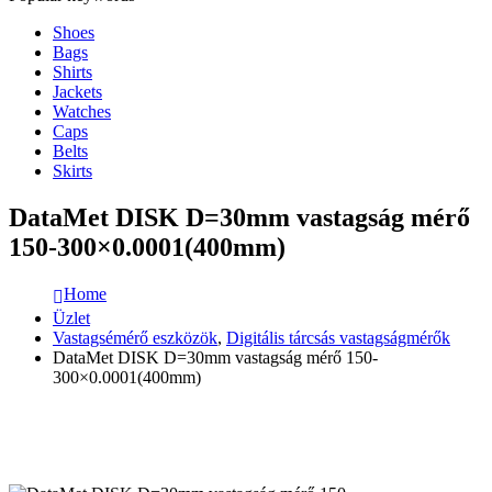
Shoes
Bags
Shirts
Jackets
Watches
Caps
Belts
Skirts
DataMet DISK D=30mm vastagság mérő
150-300×0.0001(400mm)
Home
Üzlet
Vastagsémérő eszközök
,
Digitális tárcsás vastagságmérők
DataMet DISK D=30mm vastagság mérő 150-
300×0.0001(400mm)