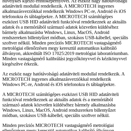
hüvelykes kijelző érintőképernyővel. Az eszköz nagy hatótávolságú
adatátviteli modullal rendelkezik. A MICROTECH ingyenes
alkalmazásverziókkal rendelkezik Windows PC-re, Android és iOS
telefonokra és táblagépekre. A MICROTECH számítógépes
eszközei USB HID adatátviteli funkcióval rendelkeznek az aktuális
adatok és a memóriából származó adatok közvetlen küldéséhez
bármely alkalmazásba Windows, Linux, MacOS, Android
rendszereken billentyűzet módban, szokásos USB-kábellel, speciális
szoftver nélkül. Minden precíziós MICROTECH vastagságmérő
metrológiai ellenőrzésen megy keresztül automatikus kalibráló
állványon, akkreditált ISO 17025:2019 metrológiai laboratóriumban.
Minden vastagságmérő kalibrálási jegyzőkönyvvel és kézikönyvvel
kiegészítve érkezik.
Az eszköz nagy hatótávolságú adatátviteli modullal rendelkezik. A
MICROTECH ingyenes alkalmazásverziókkal rendelkezik
Windows PC-re, Android és iOS telefonokra és táblagépekre.
A MICROTECH számítógépes eszközei USB HID adatátviteli
funkcióval rendelkeznek az aktuális adatok és a memóriából
származó adatok közvetlen küldéséhez bármely alkalmazásba
Windows, Linux, MacOS, Android rendszereken billentyűzet
módban, szokásos USB-kábellel, speciális szoftver nélkül.
Minden precíziós MICROTECH vastagságmérő metrológiai
ellenőrzésen megy keresztül automatikus kalibráló állványon,