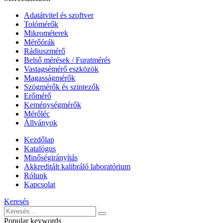
Adatátvitel és szoftver
Tolómérők
Mikrométerek
Mérőórák
Rádiuszmérő
Belső mérések / Furatmérés
Vastagsémérő eszközök
Magasságmérők
Szögmérők és szintezők
Erőmérő
Keménységmérők
Mérőléc
Állványok
Kezdőlap
Katalógus
Minőségirányítás
Akkreditált kalibráló laboratórium
Rólunk
Kapcsolat
Keresés
Popular keywords