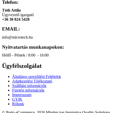
Telefon:
Tóth Attila
Ügyvezető igazgató
+36 30 824 5428
EMAIL:
info@microtech.hu
Nyitvatartás munkanapokon:
Hétfő - Péntek / 8:00 - 16:00
Ügyfélszolgálat
Általános szerződési Feltételek
Adatkezelési Tájékoztató
Szállítási információk
Fizetési információk
Impresszum
GYIK
Rólunk
© Porto eCommerce. 2026.Minden jog fenntartva Quality Solutions