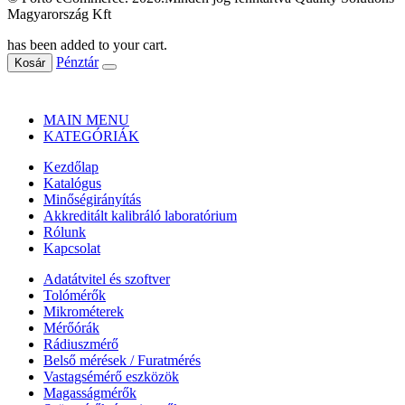
Magyarország Kft
has been added to your cart.
Pénztár
Kosár
MAIN MENU
KATEGÓRIÁK
Kezdőlap
Katalógus
Minőségirányítás
Akkreditált kalibráló laboratórium
Rólunk
Kapcsolat
Adatátvitel és szoftver
Tolómérők
Mikrométerek
Mérőórák
Rádiuszmérő
Belső mérések / Furatmérés
Vastagsémérő eszközök
Magasságmérők