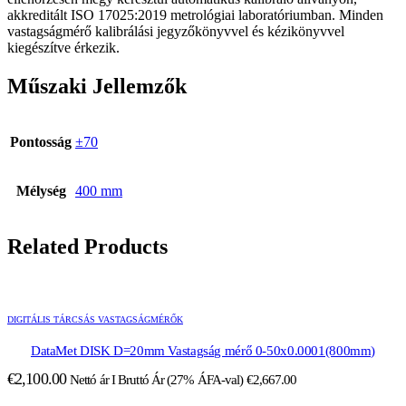
akkreditált ISO 17025:2019 metrológiai laboratóriumban. Minden
vastagságmérő kalibrálási jegyzőkönyvvel és kézikönyvvel
kiegészítve érkezik.
Műszaki Jellemzők
Pontosság
±70
Mélység
400 mm
Related Products
DIGITÁLIS TÁRCSÁS VASTAGSÁGMÉRŐK
DataMet DISK D=20mm Vastagság mérő 0-50x0.0001(800mm)
€
2,100.00
Nettó ár I Bruttó Ár (27% ÁFA-val)
€
2,667.00