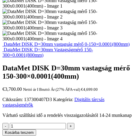
DataMet DISK D=30mm vastagság mérő 0-150×0.0001(800mm)
DataMet DISK D=30mm Vastagságmérő 150-
300×0.0001(800mm)
DataMet DISK D=30mm vastagság mérő
150-300×0.0001(400mm)
€
3,700.00
Nettó ár I Bruttó Ár (27% ÁFA-val)
€
4,699.00
Cikkszám:
137300407D3
Kategória:
Digitális tárcsás
vastagságmérők
Várható szállítási idő a rendelés visszaigazolásától 14-24 munkanap
-
+
Kosárba teszem