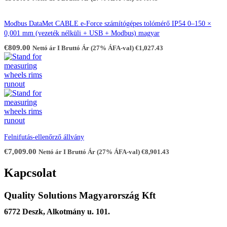
Modbus DataMet CABLE e-Force számítógépes tolómérő IP54 0–150 ×
0,001 mm (vezeték nélküli + USB + Modbus) magyar
€
809.00
Nettó ár I Bruttó Ár (27% ÁFA-val)
€
1,027.43
Felnifutás-ellenőrző állvány
€
7,009.00
Nettó ár I Bruttó Ár (27% ÁFA-val)
€
8,901.43
Kapcsolat
Quality Solutions Magyarország Kft
6772 Deszk, Alkotmány u. 101.